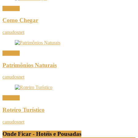
Canudos
Como Chegar
canudosnet
Canudos
Patrimônios Naturais
canudosnet
Canudos
Roteiro Turístico
canudosnet
Onde Ficar - Hotéis e Pousadas