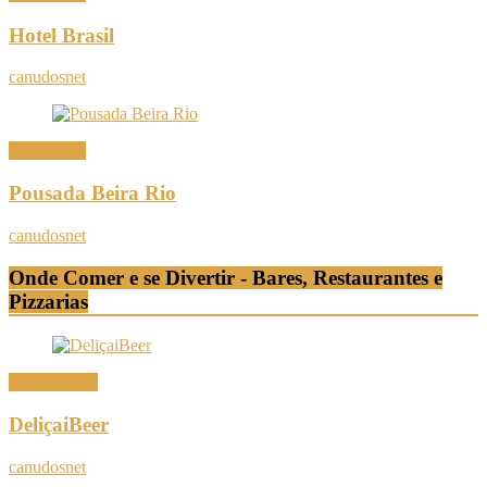
Hotel Brasil
canudosnet
Onde Ficar
Pousada Beira Rio
canudosnet
Onde Comer e se Divertir - Bares, Restaurantes e
Pizzarias
Onde Comer
DeliçaiBeer
canudosnet