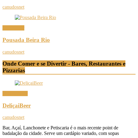
canudosnet
Onde Ficar
Pousada Beira Rio
canudosnet
Onde Comer e se Divertir - Bares, Restaurantes e
Pizzarias
Onde Comer
DeliçaiBeer
canudosnet
Bar, Açaí, Lanchonete e Petiscaria é o mais recente point de
badalação da cidade. Serve um cardápio variado, com sopas